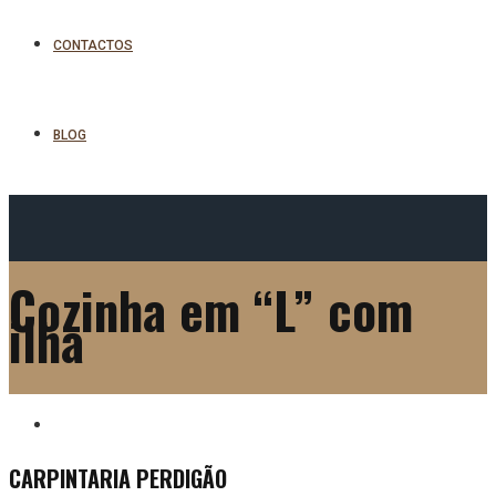
CONTACTOS
BLOG
Cozinha em “L” com
ilha
CARPINTARIA PERDIGÃO